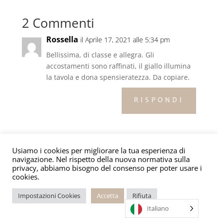
e
e
er
s
l
di
2 Commenti
b
dI
A
vi
o
n
p
di
Rossella
il Aprile 17, 2021 alle 5:34 pm
o
p
Bellissima, di classe e allegra. Gli
k
accostamenti sono raffinati, il giallo illumina
la tavola e dona spensieratezza. Da copiare.
RISPONDI
Federico Caneschi
il Aprile 20, 2021 alle
3:44 pm
Usiamo i cookies per migliorare la tua esperienza di
navigazione. Nel rispetto della nuova normativa sulla
Grazie mille cara Rossella, le tue parole
privacy, abbiamo bisogno del consenso per poter usare i
mi rallegrano come il colore giallo…
cookies.
Impostazioni Cookies
Accetta
Rifiuta
RISPONDI
Italiano