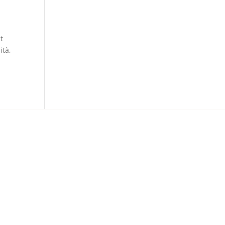
t
ità,