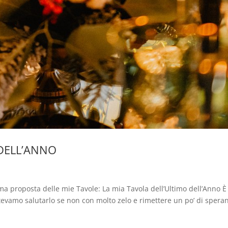
 DELL’ANNO
ima proposta delle mie Tavole: La mia Tavola dell’Ultimo dell’Anno È
evamo salutarlo se non con molto zelo e rimettere un po’ di spera