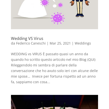
Wedding VS Virus
da
Federico Caneschi
|
Mar 25, 2021
|
Weddings
WEDDING vs VIRUS È passato quasi un anno da
quando ho scritto questo articolo nel mio Blog (QUI)
Rileggendolo mi sembra di parlare della
conversazione che ho avuto solo ieri con alcune delle
mie spose… Invece per fortuna rispetto ad un anno
fa, sappiamo con cosa...