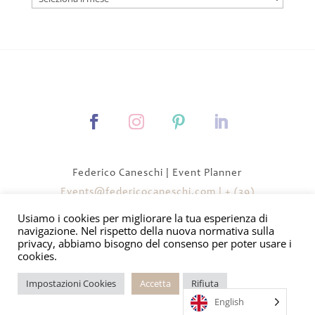
Articoli
Federico Caneschi | Event Planner
Events@federicocaneschi.com
|
+ (39)
3454343837
Usiamo i cookies per migliorare la tua esperienza di
navigazione. Nel rispetto della nuova normativa sulla
privacy, abbiamo bisogno del consenso per poter usare i
Privacy policy
|
Cookie policy
|
Contatti
cookies.
Impostazioni Cookies
Accetta
Rifiuta
English