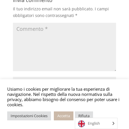
o
n
p
di
Il tuo indirizzo email non sarà pubblicato.
I campi
o
p
obbligatori sono contrassegnati
*
k
Usiamo i cookies per migliorare la tua esperienza di
navigazione. Nel rispetto della nuova normativa sulla
privacy, abbiamo bisogno del consenso per poter usare i
cookies.
Impostazioni Cookies
Accetta
Rifiuta
English